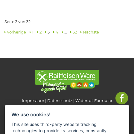
Seite 3 von 32.
Vorherige
1
2
3
4
…
32
Nächste
Impressum
Datenschutz
Widerruf-Formular
Cookie-Einstellungen ändern
We use cookies!
This site uses third-party website tracking
Raiffeisen Fachmarkt-Lagerhaus
technologies to provide its services, constantly
Neukirchen b. Hl. Blut