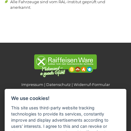
Alle Fahrzeuge sind vom RAL-Institut geprüft und
anerkannt.
Impressum
Datenschutz
Widerruf-Formular
Cookie-Einstellungen ändern
We use cookies!
This site uses third-party website tracking
Raiffeisen Fachmarkt-Lagerhaus
technologies to provide its services, constantly
Neukirchen b. Hl. Blut
improve and display advertisements according to
Am Hungerbühl 2
users' interests. I agree to this and can revoke or
93453 Neukirchen b. Hl. Blut