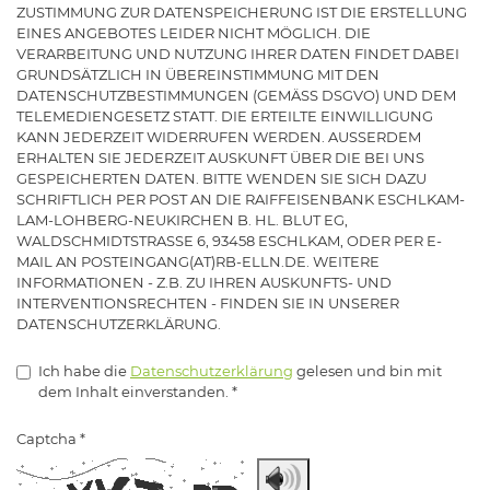
ZUSTIMMUNG ZUR DATENSPEICHERUNG IST DIE ERSTELLUNG
EINES ANGEBOTES LEIDER NICHT MÖGLICH. DIE
VERARBEITUNG UND NUTZUNG IHRER DATEN FINDET DABEI
GRUNDSÄTZLICH IN ÜBEREINSTIMMUNG MIT DEN
DATENSCHUTZBESTIMMUNGEN (GEMÄSS DSGVO) UND DEM
TELEMEDIENGESETZ STATT. DIE ERTEILTE EINWILLIGUNG
KANN JEDERZEIT WIDERRUFEN WERDEN. AUSSERDEM
ERHALTEN SIE JEDERZEIT AUSKUNFT ÜBER DIE BEI UNS
GESPEICHERTEN DATEN. BITTE WENDEN SIE SICH DAZU
SCHRIFTLICH PER POST AN DIE RAIFFEISENBANK ESCHLKAM-
LAM-LOHBERG-NEUKIRCHEN B. HL. BLUT EG,
WALDSCHMIDTSTRASSE 6, 93458 ESCHLKAM, ODER PER E-
MAIL AN POSTEINGANG(AT)RB-ELLN.DE. WEITERE
INFORMATIONEN - Z.B. ZU IHREN AUSKUNFTS- UND
INTERVENTIONSRECHTEN - FINDEN SIE IN UNSERER
DATENSCHUTZERKLÄRUNG.
Ich habe die
Datenschutzerklärung
gelesen und bin mit
dem Inhalt einverstanden.
*
Captcha
*