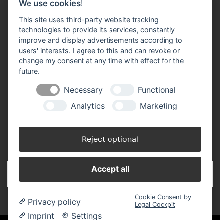
We use cookies!
This site uses third-party website tracking
Raiffeisen Fachmarkt-Lagerhaus
technologies to provide its services, constantly
Neukirchen b. Hl. Blut
improve and display advertisements according to
Am Hungerbühl 2
users' interests. I agree to this and can revoke or
93453 Neukirchen b. Hl. Blut
change my consent at any time with effect for the
Telefon
: 09947 / 9403-0
future.
Fax
: 09947 / 9403-22
E-Mail
:
info(at)raiffeisen-fachmarkt.de
Necessary
Functional
Analytics
Marketing
SICHERHEITSDATENBLÄTTER
Reject optional
Accept all
Cookie Consent by
Privacy policy
Legal Cockpit
Imprint
Settings