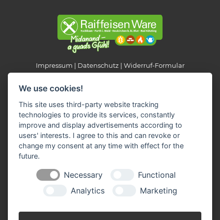
Impressum
Datenschutz
Widerruf-Formular
Cookie-Einstellungen ändern
We use cookies!
This site uses third-party website tracking
Raiffeisen Fachmarkt-Lagerhaus
technologies to provide its services, constantly
Neukirchen b. Hl. Blut
improve and display advertisements according to
Am Hungerbühl 2
users' interests. I agree to this and can revoke or
93453 Neukirchen b. Hl. Blut
change my consent at any time with effect for the
Telefon
: 09947 / 9403-0
future.
Fax
: 09947 / 9403-22
E-Mail
:
info(at)raiffeisen-fachmarkt.de
Necessary
Functional
Analytics
Marketing
SICHERHEITSDATENBLÄTTER