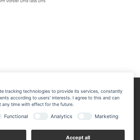
mm vorbei und lass uns
te tracking technologies to provide its services, constantly
SICHERHEITSDATENBLÄTTER
ts according to users' interests. I agree to this and can
any time with effect for the future.
Functional
Analytics
Marketing
Accept all