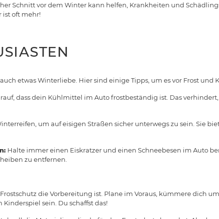
cher Schnitt vor dem Winter kann helfen, Krankheiten und Schädlings
 ist oft mehr!
SIASTEN
auch etwas Winterliebe. Hier sind einige Tipps, um es vor Frost und 
auf, dass dein Kühlmittel im Auto frostbeständig ist. Das verhindert,
nterreifen, um auf eisigen Straßen sicher unterwegs zu sein. Sie bi
n:
Halte immer einen Eiskratzer und einen Schneebesen im Auto be
heiben zu entfernen.
 Frostschutz die Vorbereitung ist. Plane im Voraus, kümmere dich u
 Kinderspiel sein. Du schaffst das!