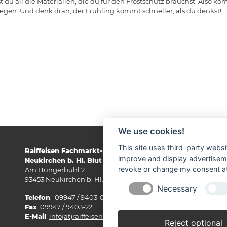
du all die Materialien, die du für den Frostschutz brauchst. Also ko
en. Und denk dran, der Frühling kommt schneller, als du denkst!
We use cookies!
This site uses third-party websi
Raiffeisen Fachmarkt-Lagerhaus
improve and display advertisemen
Neukirchen b. Hl. Blut
revoke or change my consent at 
Am Hungerbühl 2
93453 Neukirchen b. Hl. Blut
Necessary
Telefon
: 09947 / 9403-0
Fax
: 09947 / 9403-22
E-Mail
:
info(at)raiffeisen-fachmarkt.de
Reject optional