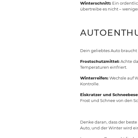
Winterschnitt:
Ein ordentli
übertreibe es nicht – weniger
AUTOENTHU
Dein geliebtes Auto braucht 
Frostschutzmittel:
Achte dar
Temperaturen einfriert.
Winterreifen:
Wechsle auf Wi
Kontrolle.
Eiskratzer und Schneebese
Frost und Schnee von den Sc
Denke daran, dass der beste
Auto, und der Winter wird ein