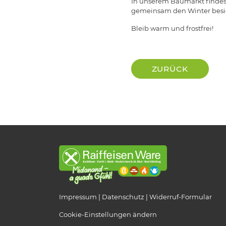
In unserem Baumarkt findest 
gemeinsam den Winter besieg
Bleib warm und frostfrei!
ZURÜCK
Impressum
Datenschutz
Widerruf-Formular
Cookie-Einstellungen ändern