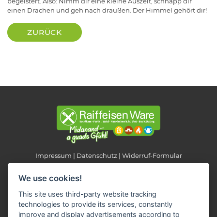
begeistert. Also: Nimm dir eine kleine Auszeit, schnapp dir
einen Drachen und geh nach draußen. Der Himmel gehört dir!
ZURÜCK
Impressum
Datenschutz
Widerruf-Formular
Cookie-Einstellungen ändern
We use cookies!
This site uses third-party website tracking
Raiffeisen Fachmarkt-Lagerhaus
technologies to provide its services, constantly
Neukirchen b. Hl. Blut
improve and display advertisements according to
Am Hungerbühl 2