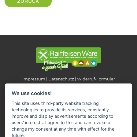
ZURÜCK
Impressum
Datenschutz
Widerruf-Formular
Cookie-Einstellungen ändern
We use cookies!
This site uses third-party website tracking
Raiffeisen Fachmarkt-Lagerhaus
technologies to provide its services, constantly
Neukirchen b. Hl. Blut
improve and display advertisements according to
Am Hungerbühl 2
users' interests. I agree to this and can revoke or
93453 Neukirchen b. Hl. Blut
change my consent at any time with effect for the
Telefon
: 09947 / 9403-0
future.