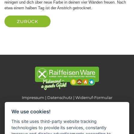
reinigen und dich über neue Farbe in deinen vier Wänden freuen. Nach
etwa einem halben Tag ist der Anstrich getrocknet.
ZURÜCK
Impressum
Datenschutz
Widerruf-Formular
Cookie-Einstellungen ändern
We use cookies!
This site uses third-party website tracking
Raiffeisen Fachmarkt-Lagerhaus
technologies to provide its services, constantly
Neukirchen b. Hl. Blut
improve and display advertisements according to