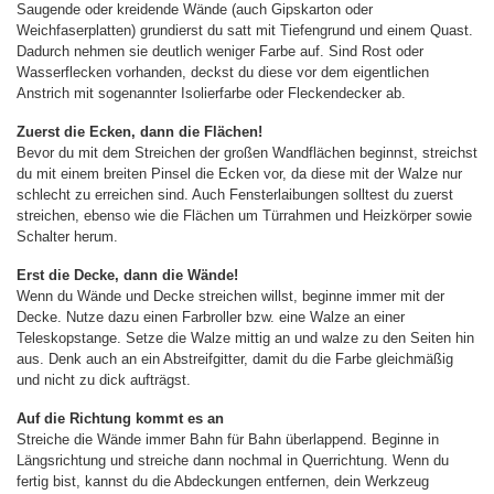
Saugende oder kreidende Wände (auch Gipskarton oder
Weichfaserplatten) grundierst du satt mit Tiefengrund und einem Quast.
Dadurch nehmen sie deutlich weniger Farbe auf. Sind Rost oder
Wasserflecken vorhanden, deckst du diese vor dem eigentlichen
Anstrich mit sogenannter Isolierfarbe oder Fleckendecker ab.
Zuerst die Ecken, dann die Flächen!
Bevor du mit dem Streichen der großen Wandflächen beginnst, streichst
du mit einem breiten Pinsel die Ecken vor, da diese mit der Walze nur
schlecht zu erreichen sind. Auch Fensterlaibungen solltest du zuerst
streichen, ebenso wie die Flächen um Türrahmen und Heizkörper sowie
Schalter herum.
Erst die Decke, dann die Wände!
Wenn du Wände und Decke streichen willst, beginne immer mit der
Decke. Nutze dazu einen Farbroller bzw. eine Walze an einer
Teleskopstange. Setze die Walze mittig an und walze zu den Seiten hin
aus. Denk auch an ein Abstreifgitter, damit du die Farbe gleichmäßig
und nicht zu dick aufträgst.
Auf die Richtung kommt es an
Streiche die Wände immer Bahn für Bahn überlappend. Beginne in
Längsrichtung und streiche dann nochmal in Querrichtung. Wenn du
fertig bist, kannst du die Abdeckungen entfernen, dein Werkzeug