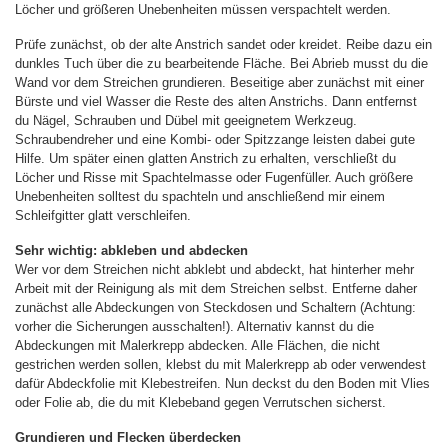
Löcher und größeren Unebenheiten müssen verspachtelt werden.
Prüfe zunächst, ob der alte Anstrich sandet oder kreidet. Reibe dazu ein
dunkles Tuch über die zu bearbeitende Fläche. Bei Abrieb musst du die
Wand vor dem Streichen grundieren. Beseitige aber zunächst mit einer
Bürste und viel Wasser die Reste des alten Anstrichs. Dann entfernst
du Nägel, Schrauben und Dübel mit geeignetem Werkzeug.
Schraubendreher und eine Kombi- oder Spitzzange leisten dabei gute
Hilfe. Um später einen glatten Anstrich zu erhalten, verschließt du
Löcher und Risse mit Spachtelmasse oder Fugenfüller. Auch größere
Unebenheiten solltest du spachteln und anschließend mir einem
Schleifgitter glatt verschleifen.
Sehr wichtig: abkleben und abdecken
Wer vor dem Streichen nicht abklebt und abdeckt, hat hinterher mehr
Arbeit mit der Reinigung als mit dem Streichen selbst. Entferne daher
zunächst alle Abdeckungen von Steckdosen und Schaltern (Achtung:
vorher die Sicherungen ausschalten!). Alternativ kannst du die
Abdeckungen mit Malerkrepp abdecken. Alle Flächen, die nicht
gestrichen werden sollen, klebst du mit Malerkrepp ab oder verwendest
dafür Abdeckfolie mit Klebestreifen. Nun deckst du den Boden mit Vlies
oder Folie ab, die du mit Klebeband gegen Verrutschen sicherst.
Grundieren und Flecken überdecken