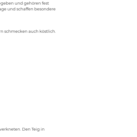
gegeben und gehören fest
tage und schaffen besondere
rn schmecken auch köstlich.
verkneten. Den Teig in