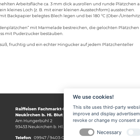
ehlten Arbeitsfläche ca. 3 mm dick ausrollen und runde Plätzchen au
ein kleines Loch (z. B. mit einer kleinen Ausstechform) ausstechen.
 mit Backpapier belegtes Blech legen und bei 180 °C (Ober-/Unterhit
enplätzchen“ mit Marmelade bestreichen, die gelochten Plätzchen 
ss mit Puderzucker bestäuben.
 süß, fruchtig und ein echter Hingucker auf jedem Plätzchenteller
We use cookies!
This site uses third-party websi
Raiffeisen Fachmarkt-Lagerhaus
improve and display advertisemen
Neukirchen b. Hl. Blut
revoke or change my consent at 
Am Hungerbühl 2
93453 Neukirchen b. Hl. Blut
Necessary
Telefon
: 09947 / 9403-0