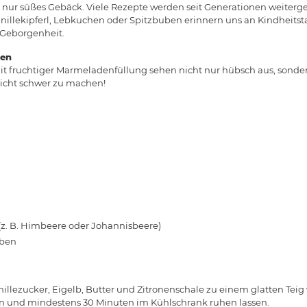
s nur süßes Gebäck. Viele Rezepte werden seit Generationen weiter
anillekipferl, Lebkuchen oder Spitzbuben erinnern uns an Kindheits
Geborgenheit.
ben
t fruchtiger Marmeladenfüllung sehen nicht nur hübsch aus, sonde
nicht schwer zu machen!
(z. B. Himbeere oder Johannisbeere)
uben
illezucker, Eigelb, Butter und Zitronenschale zu einem glatten Teig 
eln und mindestens 30 Minuten im Kühlschrank ruhen lassen.