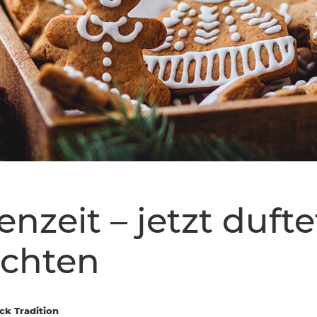
nzeit – jetzt dufte
chten
ck Tradition