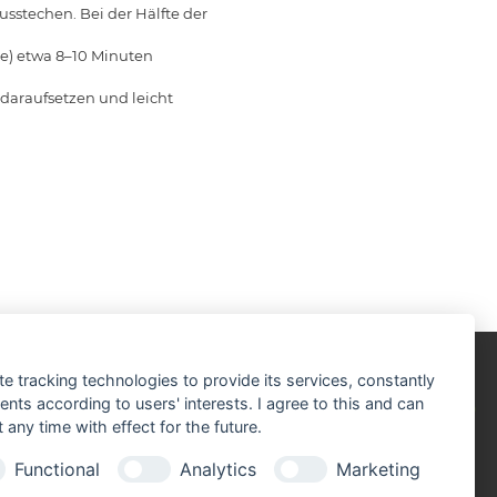
sstechen. Bei der Hälfte der
ze) etwa 8–10 Minuten
daraufsetzen und leicht
te tracking technologies to provide its services, constantly
SICHERHEITSDATENBLÄTTER
ts according to users' interests. I agree to this and can
any time with effect for the future.
Functional
Analytics
Marketing