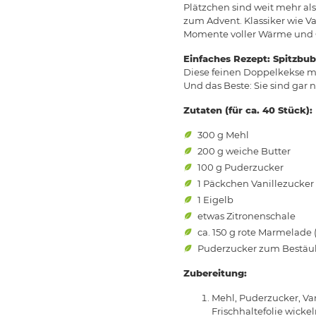
Plätzchen sind weit mehr al
zum Advent. Klassiker wie V
Momente voller Wärme und 
Einfaches Rezept: Spitzbu
Diese feinen Doppelkekse mi
Und das Beste: Sie sind gar 
Zutaten (für ca. 40 Stück):
300 g Mehl
200 g weiche Butter
100 g Puderzucker
1 Päckchen Vanillezucker
1 Eigelb
etwas Zitronenschale
ca. 150 g rote Marmelade 
Puderzucker zum Bestä
Zubereitung:
Mehl, Puderzucker, Van
Frischhaltefolie wick