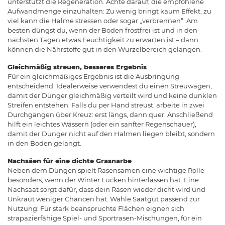
unterstützt die Regeneration. Achte darauf, die empfohlene
Aufwandmenge einzuhalten: Zu wenig bringt kaum Effekt, zu
viel kann die Halme stressen oder sogar „verbrennen“. Am
besten düngst du, wenn der Boden frostfrei ist und in den
nächsten Tagen etwas Feuchtigkeit zu erwarten ist – dann
können die Nährstoffe gut in den Wurzelbereich gelangen.
Gleichmäßig streuen, besseres Ergebnis
Für ein gleichmäßiges Ergebnis ist die Ausbringung
entscheidend. Idealerweise verwendest du einen Streuwagen,
damit der Dünger gleichmäßig verteilt wird und keine dunklen
Streifen entstehen. Falls du per Hand streust, arbeite in zwei
Durchgängen über Kreuz: erst längs, dann quer. Anschließend
hilft ein leichtes Wässern (oder ein sanfter Regenschauer),
damit der Dünger nicht auf den Halmen liegen bleibt, sondern
in den Boden gelangt.
Nachsäen für eine dichte Grasnarbe
Neben dem Düngen spielt Rasensamen eine wichtige Rolle –
besonders, wenn der Winter Lücken hinterlassen hat. Eine
Nachsaat sorgt dafür, dass dein Rasen wieder dicht wird und
Unkraut weniger Chancen hat. Wähle Saatgut passend zur
Nutzung: Für stark beanspruchte Flächen eignen sich
strapazierfähige Spiel- und Sportrasen-Mischungen, für ein