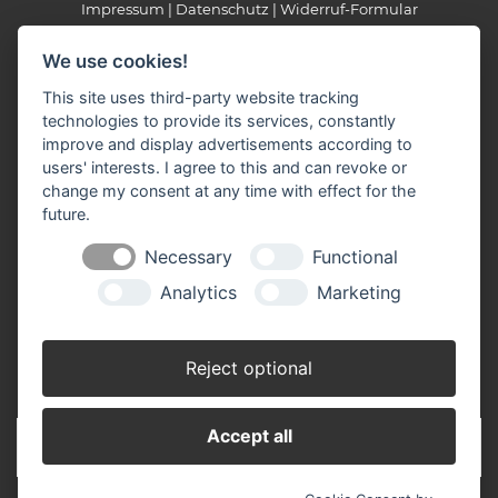
Impressum
Datenschutz
Widerruf-Formular
Cookie-Einstellungen ändern
We use cookies!
This site uses third-party website tracking
Raiffeisen Fachmarkt-Lagerhaus
technologies to provide its services, constantly
Neukirchen b. Hl. Blut
improve and display advertisements according to
Am Hungerbühl 2
users' interests. I agree to this and can revoke or
93453 Neukirchen b. Hl. Blut
change my consent at any time with effect for the
Telefon
: 09947 / 9403-0
future.
Fax
: 09947 / 9403-22
E-Mail
:
info(at)raiffeisen-fachmarkt.de
Necessary
Functional
Analytics
Marketing
SICHERHEITSDATENBLÄTTER
Reject optional
Accept all