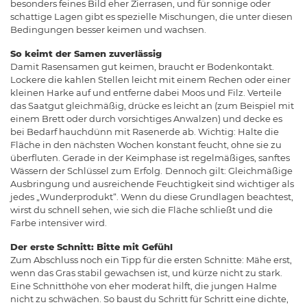
besonders feines Bild eher Zierrasen, und für sonnige oder
schattige Lagen gibt es spezielle Mischungen, die unter diesen
Bedingungen besser keimen und wachsen.
So keimt der Samen zuverlässig
Damit Rasensamen gut keimen, braucht er Bodenkontakt.
Lockere die kahlen Stellen leicht mit einem Rechen oder einer
kleinen Harke auf und entferne dabei Moos und Filz. Verteile
das Saatgut gleichmäßig, drücke es leicht an (zum Beispiel mit
einem Brett oder durch vorsichtiges Anwalzen) und decke es
bei Bedarf hauchdünn mit Rasenerde ab. Wichtig: Halte die
Fläche in den nächsten Wochen konstant feucht, ohne sie zu
überfluten. Gerade in der Keimphase ist regelmäßiges, sanftes
Wässern der Schlüssel zum Erfolg.
Dennoch gilt: Gleichmäßige
Ausbringung und ausreichende Feuchtigkeit sind wichtiger als
jedes „Wunderprodukt“. Wenn du diese Grundlagen beachtest,
wirst du schnell sehen, wie sich die Fläche schließt und die
Farbe intensiver wird.
Der erste Schnitt: Bitte mit Gefühl
Zum Abschluss noch ein Tipp für die ersten Schnitte: Mähe erst,
wenn das Gras stabil gewachsen ist, und kürze nicht zu stark.
Eine Schnitthöhe von eher moderat hilft, die jungen Halme
nicht zu schwächen. So baust du Schritt für Schritt eine dichte,